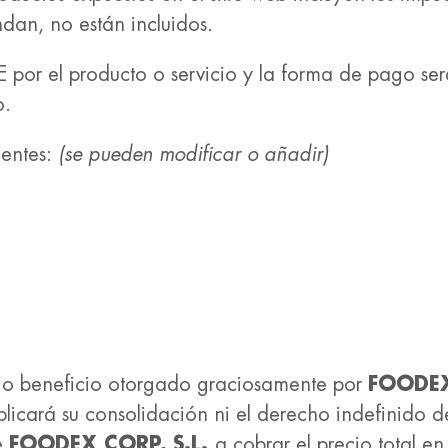
dan, no están incluidos.
por el producto o servicio y la forma de pago será
o.
ientes:
(se pueden modificar o añadir)
ta o beneficio otorgado graciosamente por
FOODEX
icará su consolidación ni el derecho indefinido de 
e
FOODEX CORP, S.L.
a cobrar el precio total en