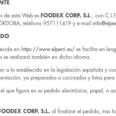
NTE
vés de esta Web es
FOODEX CORP, S.L
., con C.I
ÓRDOBA, teléfono 957111419 y e-mail
info@elper
IDO
recida en
https://www.elperri.es/
se facilita en len
es se realizará también en dicho idioma.
an a lo establecido en la legislación española y co
imentación, ya preparados o cocinados y listos par
l que figura en su pedido electrónico, papel, o aq
FOODEX CORP, S.L.
al finalizar el pedido, tras 