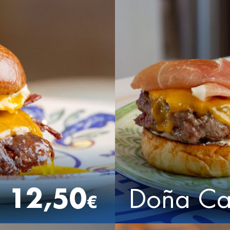
12,50
Doña Ca
€