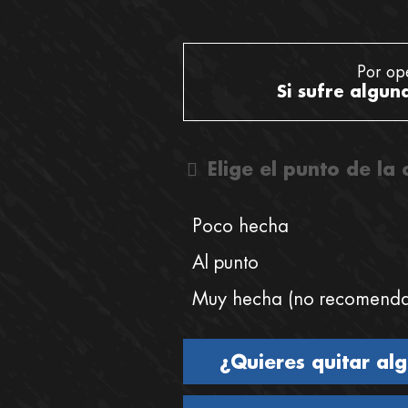
Por op
Si sufre algun
Elige el punto de la
Poco hecha
Al punto
Muy hecha (no recomend
¿Quieres quitar al