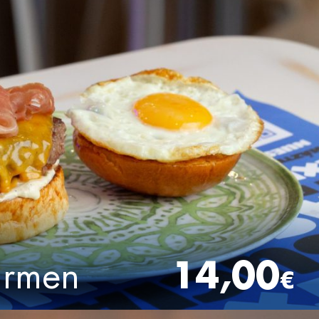
rmen
14,00
€