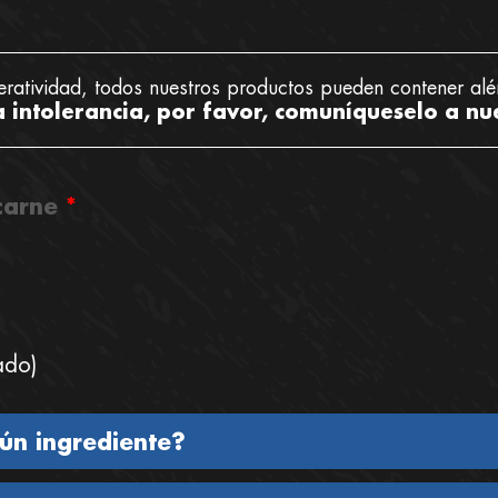
eratividad, todos nuestros productos pueden contener alé
a intolerancia, por favor, comuníqueselo a nu
 carne
*
ado)
gún ingrediente?